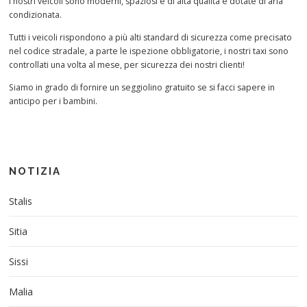
i nostri veicoli sono moderni, spaziosi e di alta qualità e dotate di aria
condizionata.
Tutti i veicoli rispondono a più alti standard di sicurezza come precisato
nel codice stradale, a parte le ispezione obbligatorie, i nostri taxi sono
controllati una volta al mese, per sicurezza dei nostri clienti!
Siamo in grado di fornire un seggiolino gratuito se si facci sapere in
anticipo per i bambini.
NOTIZIA
Stalis
Sitia
Sissi
Malia