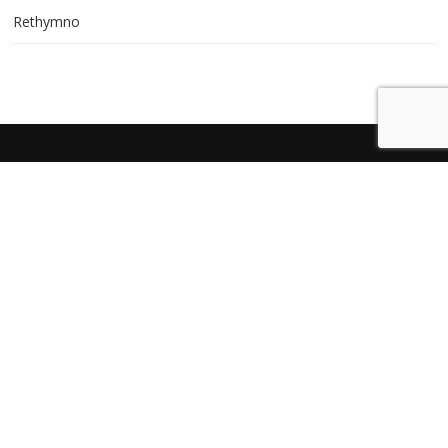
Rethymno
KEEP UPDATED
© 2014 - 2026
Created by
Sunny
Heraklio Taxi
W
e
b