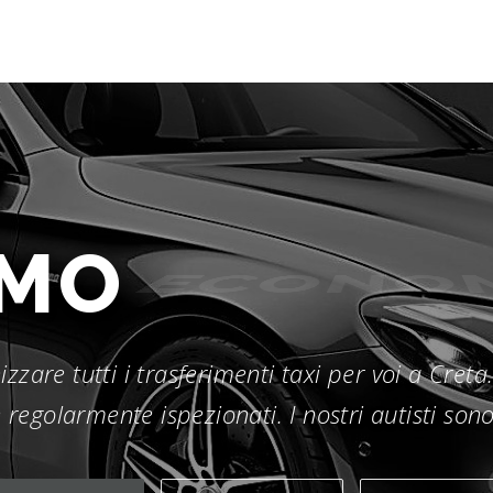
AMO
ECONOM
zzare tutti i trasferimenti taxi per voi a Cret
 regolarmente ispezionati. I nostri autisti sono