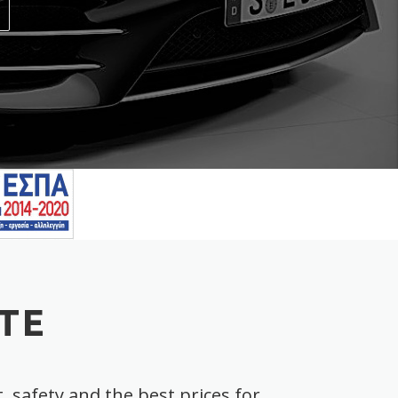
ETE
, safety and the best prices for