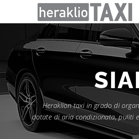
Passa
al
contenuto
SI
Heraklion taxi in grado di organi
dotate di aria condizionata, puliti e