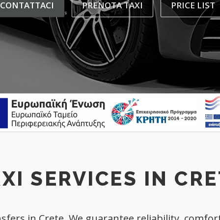
CONTATTACI
PRENOTA TAXI
PRICE LIST
XI SERVICES IN CR
sfers in Crete. We guarantee reliability, comfort