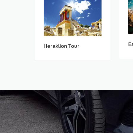
Heraklion
Ea
Tour
Cr
To
E
Heraklion Tour