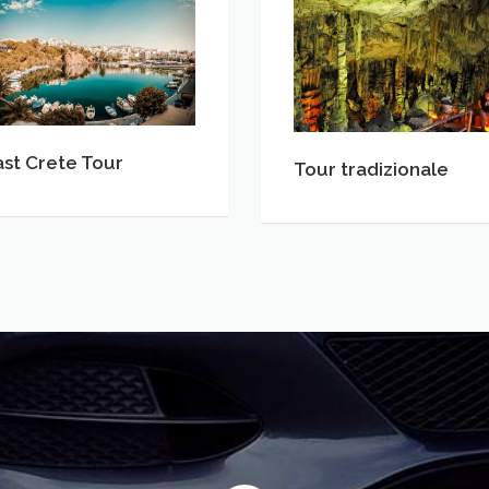
st
Tour
ete
tradizionale
ur
ast Crete Tour
Tour tradizionale