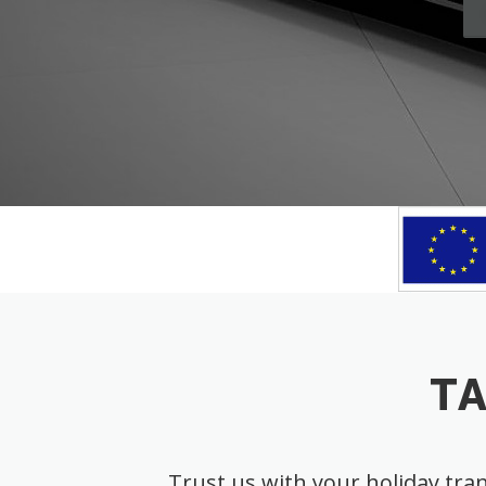
TA
Trust us with your holiday tran