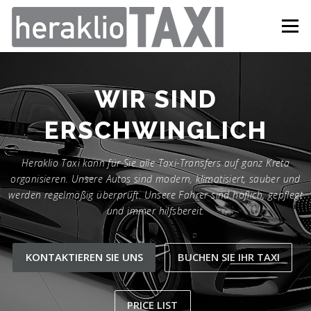
Zum
Inhalt
Menü
springen
WIR SIND
ERSCHWINGLICH
Heraklio Taxi kann für Sie alle Taxi-Transfers auf ganz Kreta
organisieren. Unsere Autos sind modern, klimatisiert, sauber und
werden regelmäßig überprüft. Unsere Fahrer sind höflich, gepflegt
und immer hilfsbereit.
KONTAKTIEREN SIE UNS
BUCHEN SIE IHR TAXI
PRICE LIST