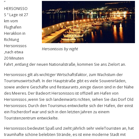
“
HERSONISSO
S “ Lage ist 27
km vom
Flughafen
Heraklion in
Richtung
Hersonissos
Hersonissos by night
,nach etwa
20 Minuten
Fahrt ,entlang der neuen Nationalstraße, kommen Sie ans Zielort an.
Hersonissos gilt als wichtiger Wirtschaftsfaktor, zum Wachstum der
Tourismuswirtschaft. In der Hauptstraße gibt es viele Souvenirläden,
sowie andere Geschäfte und Restaurants ,einige davon sind in der Nähe
des Meeres. Der Badeort Hersonissos ist offiziell am Hafen von
Hersonissos ,wenn Sie sich landeinwärts richten, sehen Sie das Dorf Old
Hersonissos. Durch den Tourismus entwickelte sich der Hafen, der einst
ein Fischerdorf war und sich in den letzten Jahren zu einem
Touristenzentrum entwickelte.
Hersonissos bedeutet Spaß und zieht jährlich sehr vieleTouristen an, hat
traumhafte schöne belebten Strände, es ist eine moderne Stadt mit